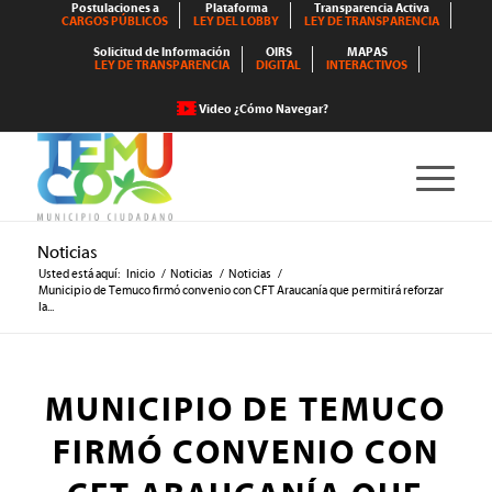
Postulaciones a
Plataforma
Transparencia Activa
CARGOS PÚBLICOS
LEY DEL LOBBY
LEY DE TRANSPARENCIA
Solicitud de Información
OIRS
MAPAS
LEY DE TRANSPARENCIA
DIGITAL
INTERACTIVOS
Video ¿Cómo Navegar?
Noticias
Usted está aquí:
Inicio
/
Noticias
/
Noticias
/
Municipio de Temuco firmó convenio con CFT Araucanía que permitirá reforzar
la...
MUNICIPIO DE TEMUCO
FIRMÓ CONVENIO CON