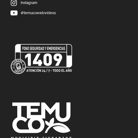
Instagram
@temucowebvideos