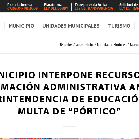
Postulaciones a
Plataforma
Transparencia Activa
Solicitud de
CARGOS PÚBLICOS
LEY DEL LOBBY
LEY DE TRANSPARENCIA
LEY DE TRA
S
MUNICIPIO
UNIDADES MUNICIPALES
TURISMO
Usted está aquí:
Inicio
/
Noticias
/
Noticias
/
Munici
ICIPIO INTERPONE RECURS
MACIÓN ADMINISTRATIVA A
RINTENDENCIA DE EDUCACIÓ
MULTA DE “PÓRTICO”