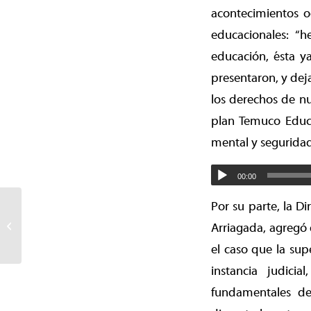
acontecimientos o
educacionales: “h
educación, ésta y
presentaron, y dej
los derechos de nu
plan Temuco Educa
mental y seguridad 
00:00
Por su parte, la D
Labranza celebra: Banco
Estado inaugura su
Arriagada, agregó 
primera sucursal tras más
el caso que la sup
de diez...
instancia judici
fundamentales de 