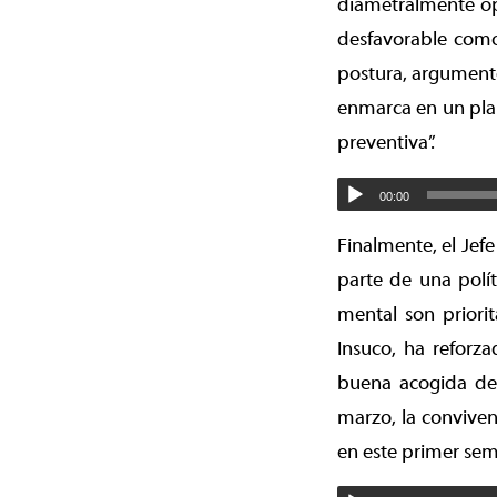
diametralmente opu
desfavorable como
postura, argumento
enmarca en un plan
preventiva”.
00:00
Finalmente, el Jef
parte de una polí
mental son priorit
Insuco, ha reforz
buena acogida des
marzo, la conviven
en este primer sem