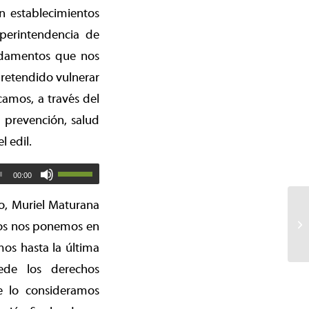
n establecimientos
uperintendencia de
undamentos que nos
retendido vulnerar
camos, a través del
 prevención, salud
l edil.
00:00
co, Muriel Maturana
tros nos ponemos en
os hasta la última
rede los derechos
ue lo consideramos