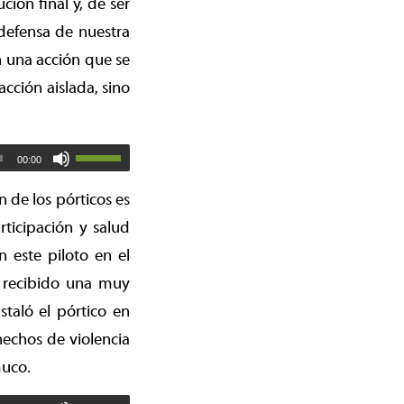
ión final y, de ser
defensa de nuestra
 una acción que se
cción aislada, sino
00:00
 de los pórticos es
ticipación y salud
n este piloto en el
a recibido una muy
taló el pórtico en
hechos de violencia
muco.