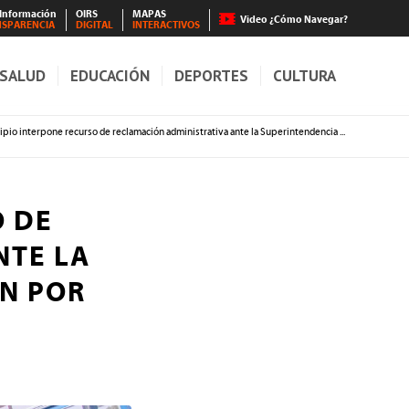
 Información
OIRS
MAPAS
Video ¿Cómo Navegar?
NSPARENCIA
DIGITAL
INTERACTIVOS
SALUD
EDUCACIÓN
DEPORTES
CULTURA
pio interpone recurso de reclamación administrativa ante la Superintendencia ...
O DE
NTE LA
N POR