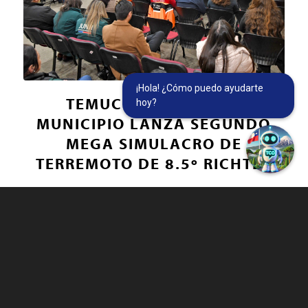
¡Hola! ¿Cómo puedo ayudarte
TEMUCO SE PREPARA:
hoy?
MUNICIPIO LANZA SEGUNDO
MEGA SIMULACRO DE
TERREMOTO DE 8.5º RICHTER
Leer más