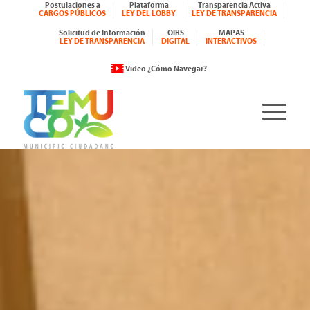
Postulaciones a
Plataforma
Transparencia Activa
CARGOS PÚBLICOS
LEY DEL LOBBY
LEY DE TRANSPARENCIA
Solicitud de Información
OIRS
MAPAS
LEY DE TRANSPARENCIA
DIGITAL
INTERACTIVOS
Video ¿Cómo Navegar?