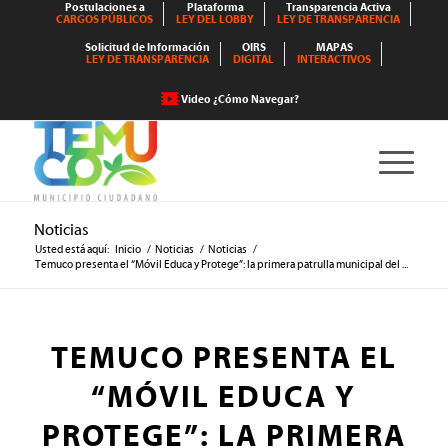
Postulaciones a
Plataforma
Transparencia Activa
CARGOS PÚBLICOS
LEY DEL LOBBY
LEY DE TRANSPARENCIA
Solicitud de Información
OIRS
MAPAS
LEY DE TRANSPARENCIA
DIGITAL
INTERACTIVOS
Video ¿Cómo Navegar?
Noticias
Usted está aquí:
Inicio
/
Noticias
/
Noticias
/
Temuco presenta el “Móvil Educa y Protege”: la primera patrulla municipal del ...
TEMUCO PRESENTA EL
“MÓVIL EDUCA Y
PROTEGE”: LA PRIMERA