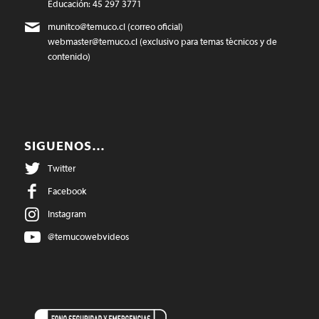
Educación: 45 297 3771
munitco@temuco.cl
(correo oficial)
webmaster@temuco.cl
(exclusivo para temas técnicos y de
contenido)
SIGUENOS…
Twitter
Facebook
Instagram
@temucowebvideos