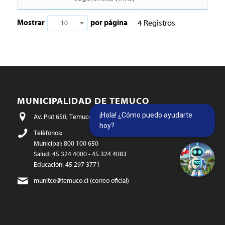
Mostrar
por página
4 Registros
10
MUNICIPALIDAD DE TEMUCO
¡Hola! ¿Cómo puedo ayudarte
Av. Prat 650, Temuco - Chile
hoy?
Teléfonos:
Municipal: 800 100 650
Salud: 45 324 4000 - 45 324 4083
Educación: 45 297 3771
munitco@temuco.cl
(correo oficial)
webmaster@temuco.cl
(exclusivo para temas técnicos y de
contenido)