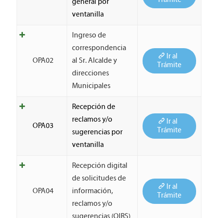
general por
ventanilla
Ingreso de
correspondencia
Ir al
OPA02
al Sr. Alcalde y
Trámite
direcciones
Municipales
Recepción de
reclamos y/o
Ir al
OPA03
Trámite
sugerencias por
ventanilla
Recepción digital
de solicitudes de
Ir al
OPA04
información,
Trámite
reclamos y/o
sugerencias (OIRS)