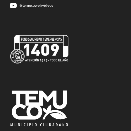
@temucowebvideos