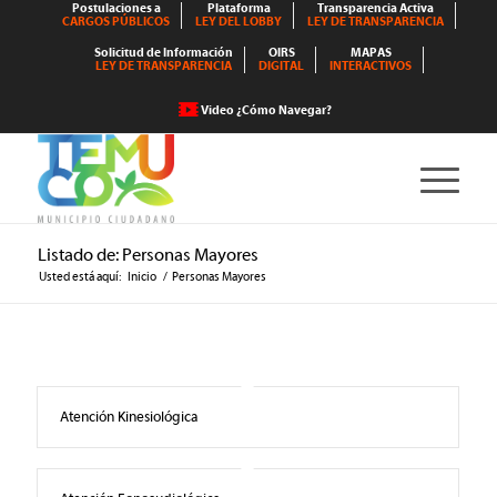
Postulaciones a
Plataforma
Transparencia Activa
CARGOS PÚBLICOS
LEY DEL LOBBY
LEY DE TRANSPARENCIA
Solicitud de Información
OIRS
MAPAS
LEY DE TRANSPARENCIA
DIGITAL
INTERACTIVOS
Video ¿Cómo Navegar?
Listado de: Personas Mayores
Usted está aquí:
Inicio
/
Personas Mayores
Atención Kinesiológica