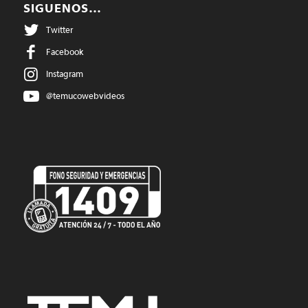
SIGUENOS…
Twitter
Facebook
Instagram
@temucowebvideos