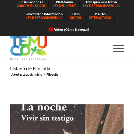
Postulaciones a
Plataforma
Transparencia Activa
CARGOS PÚBLICOS
LEY DEL LOBBY
LEY DE TRANSPARENCIA
Solicitud de Información
OIRS
MAPAS
LEY DE TRANSPARENCIA
DIGITAL
INTERACTIVOS
Video ¿Cómo Navegar?
Listado de: Filosofía
Usted está aquí:
Inicio
/
Filosofía