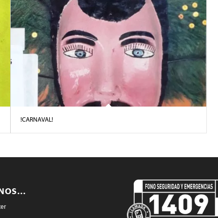
!CARNAVAL!
ENOS…
ter