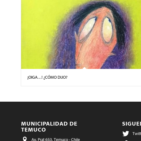
¡OIGA…! ¿CÓMO DIJO?
MUNICIPALIDAD DE
SIGU
TEMUCO
Twit
Av. Prat 650, Temuco - Chile