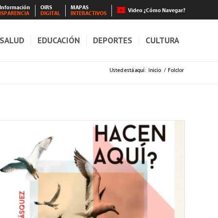
 Información
OIRS
MAPAS
Video ¿Cómo Navegar?
NSPARENCIA
DIGITAL
INTERACTIVOS
SALUD
EDUCACIÓN
DEPORTES
CULTURA
Usted está aquí:
Inicio
/
Folclor