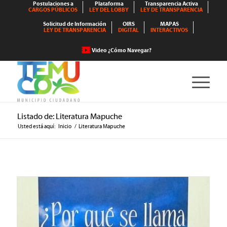
Postulaciones a
Plataforma
Transparencia Activa
CARGOS PÚBLICOS
LEY DEL LOBBY
LEY DE TRANSPARENCIA
Solicitud de Información
OIRS
MAPAS
LEY DE TRANSPARENCIA
DIGITAL
INTERACTIVOS
Video ¿Cómo Navegar?
Listado de: Literatura Mapuche
Usted está aquí:
Inicio
/
Literatura Mapuche