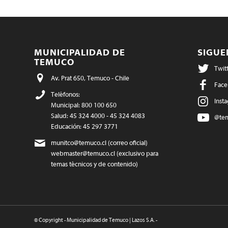
MUNICIPALIDAD DE
SIGU
TEMUCO
Twit
Av. Prat 650, Temuco - Chile
Face
Teléfonos:
Inst
Municipal: 800 100 650
Salud: 45 324 4000 - 45 324 4083
@te
Educación: 45 297 3771
munitco@temuco.cl
(correo oficial)
webmaster@temuco.cl
(exclusivo para
temas técnicos y de contenido)
© Copyright - Municipalidad de Temuco | Lazos S.A. -