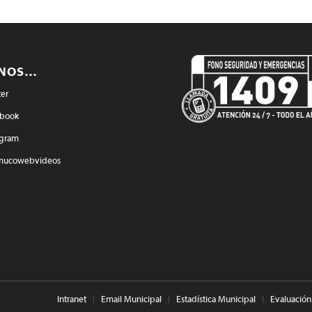
ENOS…
ter
book
agram
mucowebvideos
Intranet
Email Municipal
Estadística Municipal
Evaluación