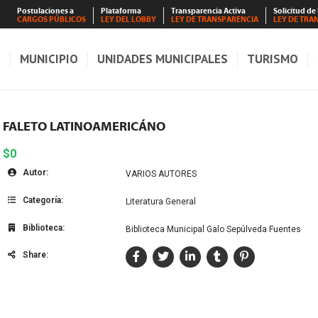
Postulaciones a
Plataforma
Transparencia Activa
Solicitud de
CARGOS PÚBLICOS
LEY DEL LOBBY
LEY DE TRANSPARENCIA
LEY DE TRA
S
MUNICIPIO
UNIDADES MUNICIPALES
TURISMO
FALETO LATINOAMERICÁNO
$0
Autor:
VARIOS AUTORES
Categoría:
Literatura General
Biblioteca:
Biblioteca Municipal Galo Sepúlveda Fuentes
Share: