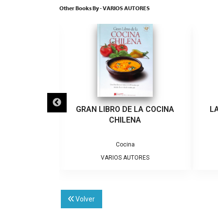
Other Books By - VARIOS AUTORES
 LA COCINA
LA NUEVA REALIDAD DE LA
H
NA
POBREZA EN CHILE
a
Política
TORES
VARIOS AUTORES
Volver