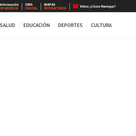
 Información
OIRS
MAPAS
Video ¿Cómo Navegar?
NSPARENCIA
DIGITAL
INTERACTIVOS
SALUD
EDUCACIÓN
DEPORTES
CULTURA