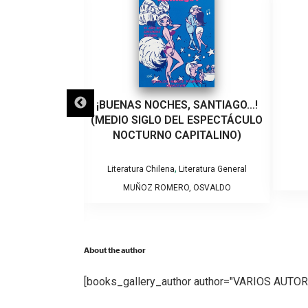
, SANTIAGO…!
(MAL) EDUCADAS
«E
 ESPECTÁCULO
M
PITALINO)
CO
Literatura General
teratura General
FREIJO, MARÍA FLORENCIA
, OSVALDO
About the author
[books_gallery_author author="VARIOS AUTOR