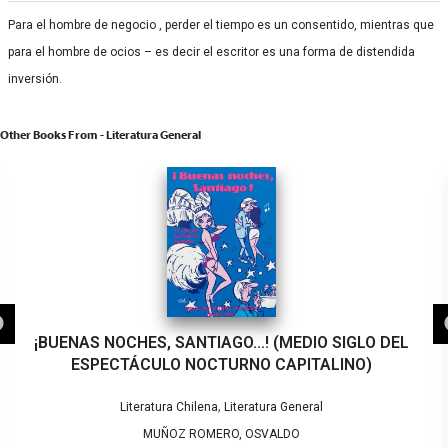
Para el hombre de negocio , perder el tiempo es un consentido, mientras que
para el hombre de ocios – es decir el escritor es una forma de distendida
inversión.
Other Books From - Literatura General
DIO SIGLO DEL
(MAL) EDUCADAS
ITALINO)
neral
Literatura General
O
FREIJO, MARÍA FLORENCIA