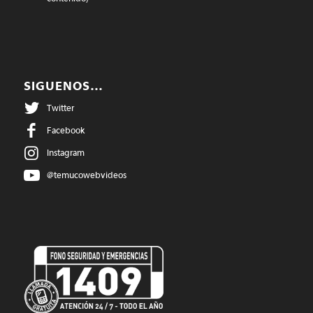
SIGUENOS…
Twitter
Facebook
Instagram
@temucowebvideos