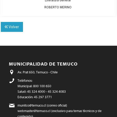
tura General
Litera
TO MERINO
ROBER
Volver
MUNICIPALIDAD DE TEMUCO
Av. Prat 650, Temuco - Chile
Teléfonos:
Municipal: 800 100 650
Salud: 45 324 4000 - 45 324 4083
Educación: 45 297 3771
munitco@temuco.cl
(correo oficial)
webmaster@temuco.cl
(exclusivo para temas técnicos y de
contenido)