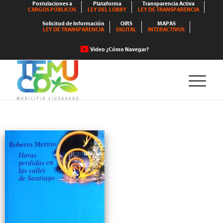
Postulaciones a
Plataforma
Transparencia Activa
CARGOS PÚBLICOS
LEY DEL LOBBY
LEY DE TRANSPARENCIA
Solicitud de Información
OIRS
MAPAS
LEY DE TRANSPARENCIA
DIGITAL
INTERACTIVOS
Video ¿Cómo Navegar?