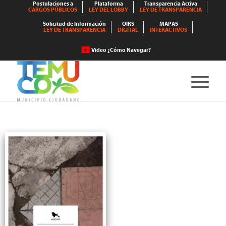
Postulaciones a
Plataforma
Transparencia Activa
CARGOS PÚBLICOS
LEY DEL LOBBY
LEY DE TRANSPARENCIA
Solicitud de Información
OIRS
MAPAS
LEY DE TRANSPARENCIA
DIGITAL
INTERACTIVOS
Video ¿Cómo Navegar?