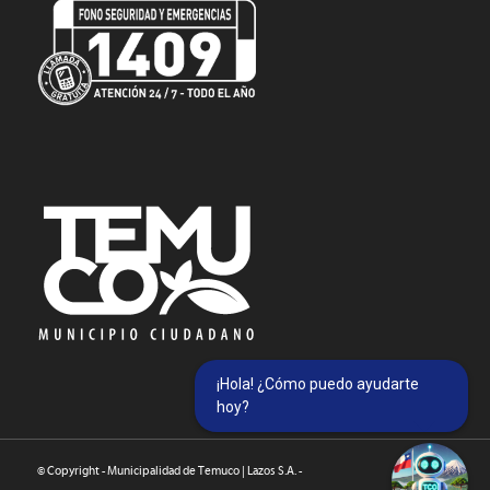
¡Hola! ¿Cómo puedo ayudarte
hoy?
© Copyright - Municipalidad de Temuco | Lazos S.A. -