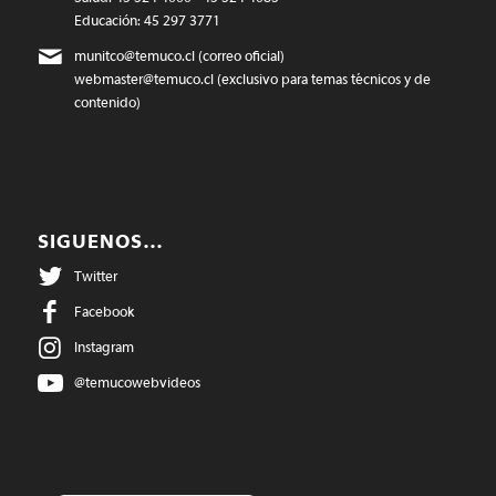
Educación: 45 297 3771
munitco@temuco.cl
(correo oficial)
webmaster@temuco.cl
(exclusivo para temas técnicos y de
contenido)
SIGUENOS…
Twitter
Facebook
Instagram
@temucowebvideos