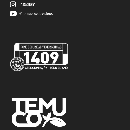
Instagram
@temucowebvideos