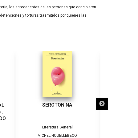
toria, los antecedentes de las personas que concibieron
detenciones y torturas trasmitidos por quienes las
AL
SEROTONINA
LA CRITICA D
,
ENSAYO INTER
LDO
SIGNIFICA
Literatura General
Litera
MICHEL HOUELLEBECQ