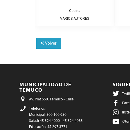
,
al
Política
Cocina
TORES
VARIOS AUTORES
Volver
MUNICIPALIDAD DE
SIGU
TEMUCO
Twit
Av. Prat 650, Temuco - Chile
Face
Teléfonos:
Inst
Municipal: 800 100 650
Salud: 45 324 4000 - 45 324 4083
@te
Educación: 45 297 3771