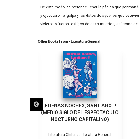
De este modo, se pretende llenar la página que por mand
y ejecutaron el golpe y los datos de aquellos que estuvi
vivieron o fueron testigos de esas muertes, así como de e
Other Books From - Literatura General
LO QUE VEINTE
¡BUENAS NOCHES, SANTIAGO…!
EÑARON A UN
(MEDIO SIGLO DEL ESPECTÁCULO
VIOLENCIA DE
NOCTURNO CAPITALINO)
RO
,
Literatura Chilena
Literatura General