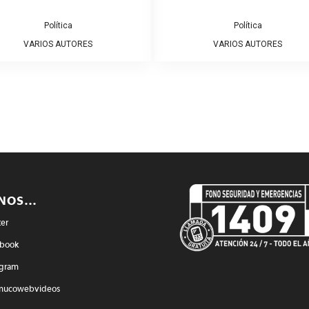
Política
Política
VARIOS AUTORES
VARIOS AUTORES
ENOS…
ter
book
agram
mucowebvideos