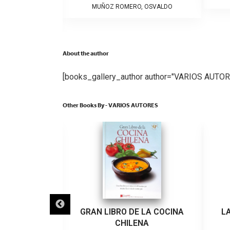
tura General
MUÑOZ ROMERO, OSVALDO
NTSERRAT
About the author
[books_gallery_author author="VARIOS AUTOR
Other Books By - VARIOS AUTORES
 BLANCO
GRAN LIBRO DE LA COCINA
L
CHILENA