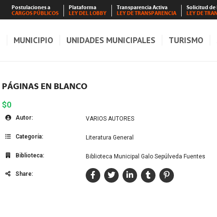
Postulaciones a
Plataforma
Transparencia Activa
Solicitud de
CARGOS PÚBLICOS
LEY DEL LOBBY
LEY DE TRANSPARENCIA
LEY DE TRA
S
MUNICIPIO
UNIDADES MUNICIPALES
TURISMO
PÁGINAS EN BLANCO
$0
Autor:
VARIOS AUTORES
Categoría:
Literatura General
Biblioteca:
Biblioteca Municipal Galo Sepúlveda Fuentes
Share: