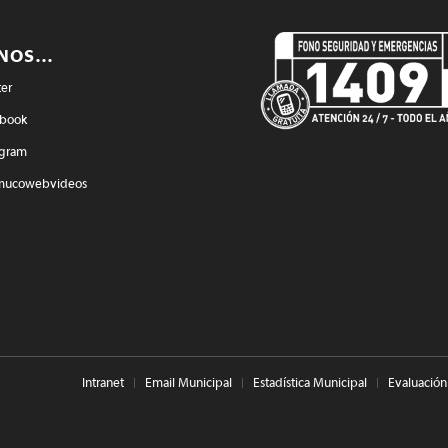
ENOS…
ter
book
agram
mucowebvideos
Intranet
Email Municipal
Estadística Municipal
Evaluación