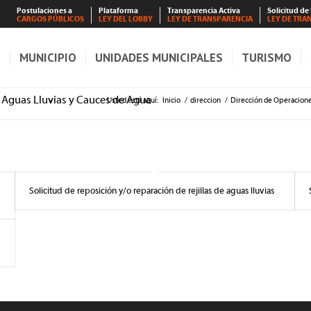
Postulaciones a
Plataforma
Transparencia Activa
Solicitud de
CARGOS PÚBLICOS
LEY DEL LOBBY
LEY DE TRANSPARENCIA
LEY DE TRA
S
MUNICIPIO
UNIDADES MUNICIPALES
TURISMO
 Aguas Lluvias y Cauces de Agua
Usted está aquí:
Inicio
/
direccion
/
Dirección de Operacion
Solicitud de reposición y/o reparación de rejillas de aguas lluvias