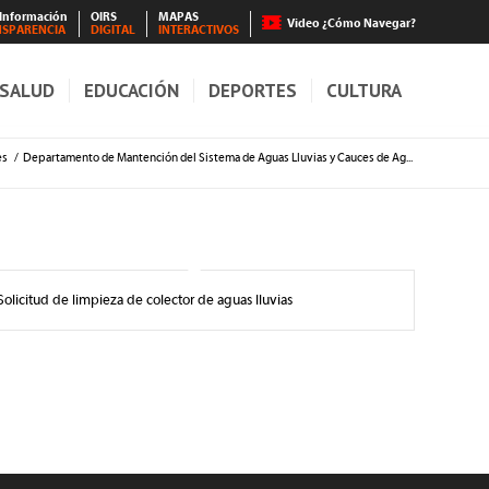
 Información
OIRS
MAPAS
Video ¿Cómo Navegar?
NSPARENCIA
DIGITAL
INTERACTIVOS
SALUD
EDUCACIÓN
DEPORTES
CULTURA
es
/
Departamento de Mantención del Sistema de Aguas Lluvias y Cauces de Ag...
Solicitud de limpieza de colector de aguas lluvias