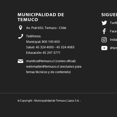
MUNICIPALIDAD DE
SIGU
TEMUCO
Twit
Av. Prat 650, Temuco - Chile
Face
Teléfonos:
Inst
Municipal: 800 100 650
Salud: 45 324 4000 - 45 324 4083
@te
Educación: 45 297 3771
munitco@temuco.cl
(correo oficial)
webmaster@temuco.cl
(exclusivo para
temas técnicos y de contenido)
© Copyright - Municipalidad de Temuco | Lazos S.A. -