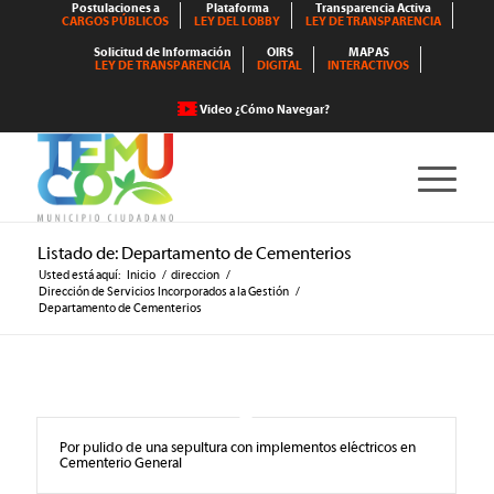
Postulaciones a
Plataforma
Transparencia Activa
CARGOS PÚBLICOS
LEY DEL LOBBY
LEY DE TRANSPARENCIA
Solicitud de Información
OIRS
MAPAS
LEY DE TRANSPARENCIA
DIGITAL
INTERACTIVOS
Video ¿Cómo Navegar?
Listado de: Departamento de Cementerios
Usted está aquí:
Inicio
/
direccion
/
Dirección de Servicios Incorporados a la Gestión
/
Departamento de Cementerios
Por pulido de una sepultura con implementos eléctricos en
Cementerio General