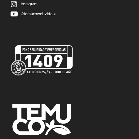
Instagram
@temucowebvideos