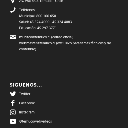
Av. Prat 650, Temuco - Chile
Teléfonos:
Municipal: 800 100 650
Salud: 45 324 4000 - 45 324 4083
Educación: 45 297 3771
munitco@temuco.cl
(correo oficial)
webmaster@temuco.cl
(exclusivo para temas técnicos y de
contenido)
SIGUENOS…
Twitter
Facebook
Instagram
@temucowebvideos