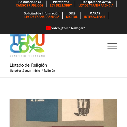
Postulaciones a
Plataforma
Transparencia Activa
CARGOS PÚBLICOS
LEY DEL LOBBY
LEY DE TRANSPARENCIA
Solicitud de Información
OIRS
MAPAS
LEY DE TRANSPARENCIA
DIGITAL
INTERACTIVOS
Video ¿Cómo Navegar?
Listado de: Religión
Usted está aquí:
Inicio
/
Religión