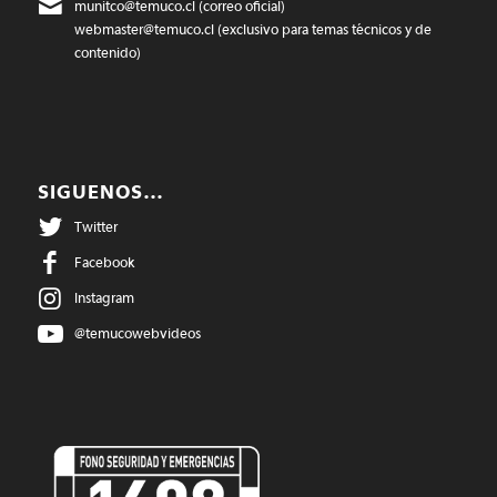
munitco@temuco.cl
(correo oficial)
webmaster@temuco.cl
(exclusivo para temas técnicos y de
contenido)
SIGUENOS…
Twitter
Facebook
Instagram
@temucowebvideos