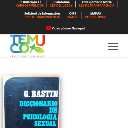
Postulaciones a
Plataforma
Transparencia Activa
CARGOS PÚBLICOS
LEY DEL LOBBY
LEY DE TRANSPARENCIA
Solicitud de Información
OIRS
MAPAS
LEY DE TRANSPARENCIA
DIGITAL
INTERACTIVOS
Video ¿Cómo Navegar?