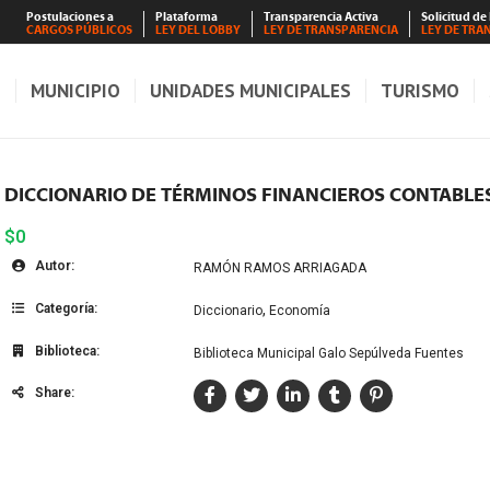
Postulaciones a
Plataforma
Transparencia Activa
Solicitud de
CARGOS PÚBLICOS
LEY DEL LOBBY
LEY DE TRANSPARENCIA
LEY DE TRA
S
MUNICIPIO
UNIDADES MUNICIPALES
TURISMO
DICCIONARIO DE TÉRMINOS FINANCIEROS CONTABLE
$0
Autor:
RAMÓN RAMOS ARRIAGADA
Categoría:
,
Diccionario
Economía
Biblioteca:
Biblioteca Municipal Galo Sepúlveda Fuentes
Share: