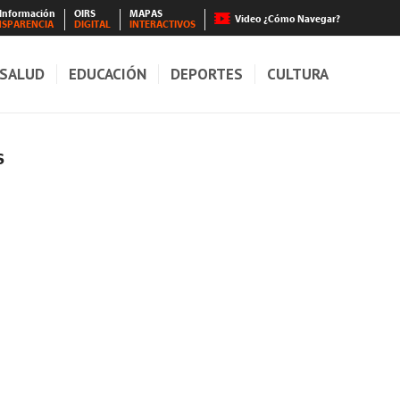
 Información
OIRS
MAPAS
Video ¿Cómo Navegar?
NSPARENCIA
DIGITAL
INTERACTIVOS
SALUD
EDUCACIÓN
DEPORTES
CULTURA
S