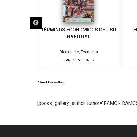
ÚTBOL CHILENO
TÉRMINOS ECONOMICOS DE USO
E
HABITUAL
,
iclopedia
Diccionario
Economía
” GATICA
VARIOS AUTORES
About the author
[books_gallery_author author="RAMÓN RAM