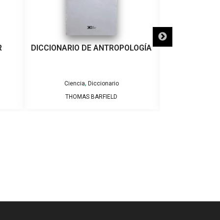
R
DICCIONARIO DE ANTROPOLOGÍA
DICCIONARIO 
ESPAÑ
,
Ciencia
Diccionario
Dicciona
THOMAS BARFIELD
DICION