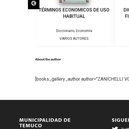
ÚTBOL CHILENO
TÉRMINOS ECONOMICOS DE USO
DI
HABITUAL
F
,
iclopedia
Diccionario
Economía
” GATICA
VARIOS AUTORES
About the author
[books_gallery_author author="ZANICHELLI V
MUNICIPALIDAD DE
SIGU
TEMUCO