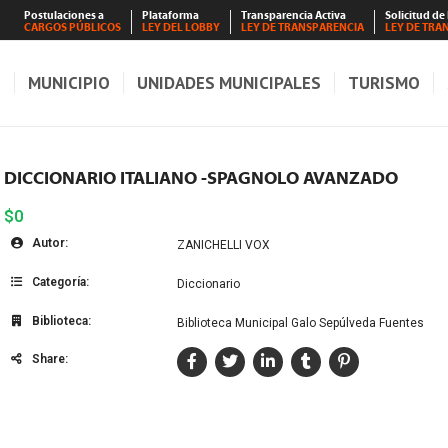
Postulaciones a
Plataforma
Transparencia Activa
Solicitud de
CARGOS PÚBLICOS
LEY DEL LOBBY
LEY DE TRANSPARENCIA
LEY DE TRA
S
MUNICIPIO
UNIDADES MUNICIPALES
TURISMO
DICCIONARIO ITALIANO -SPAGNOLO AVANZADO
$0
Autor:
ZANICHELLI VOX
Categoría:
Diccionario
Biblioteca:
Biblioteca Municipal Galo Sepúlveda Fuentes
Share: