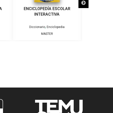
A
ENCICLOPEDÍA ESCOLAR
DICCIONARIO 
INTERACTIVA
,
Diccionario
Enciclopedia
Ciencia
MASTER
THOMA