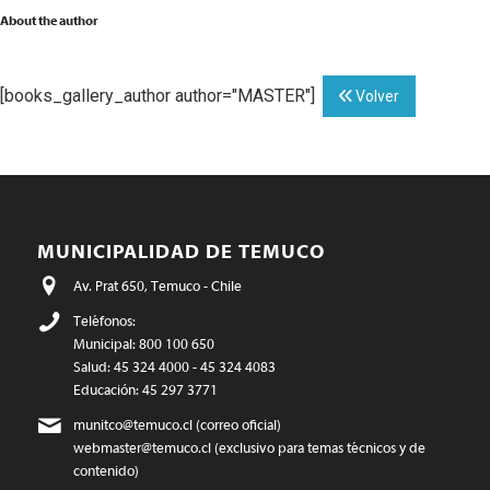
About the author
[books_gallery_author author="MASTER"]
Volver
MUNICIPALIDAD DE TEMUCO
Av. Prat 650, Temuco - Chile
Teléfonos:
Municipal: 800 100 650
Salud: 45 324 4000 - 45 324 4083
Educación: 45 297 3771
munitco@temuco.cl
(correo oficial)
webmaster@temuco.cl
(exclusivo para temas técnicos y de
contenido)