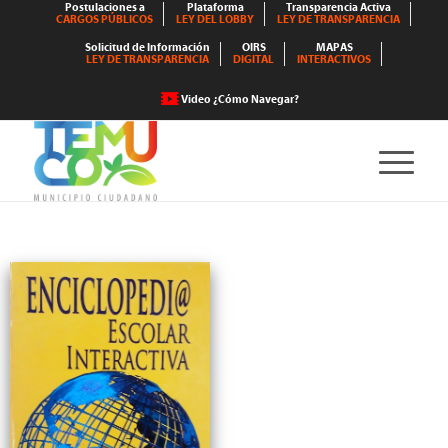
Postulaciones a
Plataforma
Transparencia Activa
CARGOS PÚBLICOS
LEY DEL LOBBY
LEY DE TRANSPARENCIA
Solicitud de Información
OIRS
MAPAS
LEY DE TRANSPARENCIA
DIGITAL
INTERACTIVOS
Video ¿Cómo Navegar?