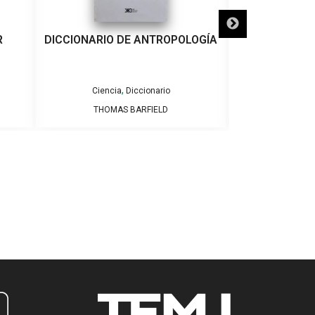
R
DICCIONARIO DE ANTROPOLOGÍA
DICCIONARIO 
ESPAÑ
,
Ciencia
Diccionario
Dicciona
THOMAS BARFIELD
DICION