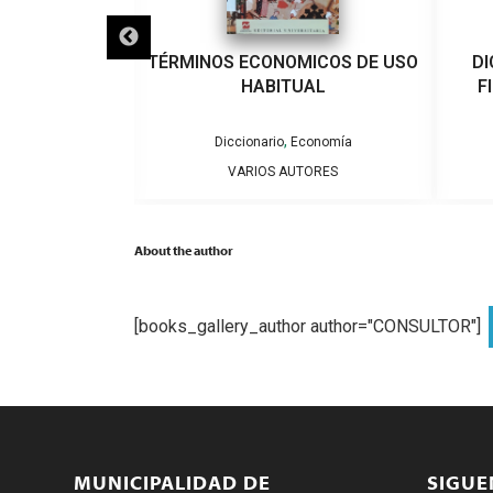
ÚTBOL CHILENO
TÉRMINOS ECONOMICOS DE USO
DI
HABITUAL
F
,
iclopedia
Diccionario
Economía
” GATICA
VARIOS AUTORES
About the author
[books_gallery_author author="CONSULTOR"]
MUNICIPALIDAD DE
SIGU