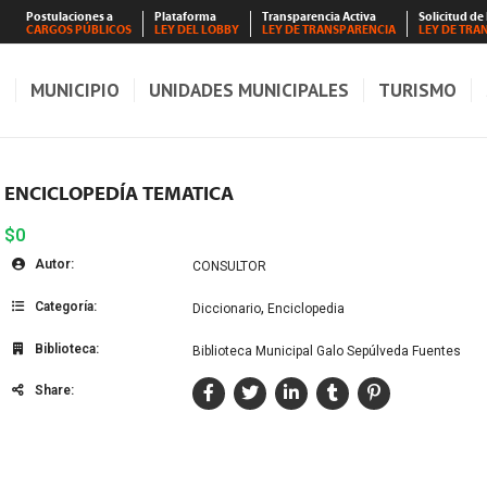
Postulaciones a
Plataforma
Transparencia Activa
Solicitud de
CARGOS PÚBLICOS
LEY DEL LOBBY
LEY DE TRANSPARENCIA
LEY DE TRA
S
MUNICIPIO
UNIDADES MUNICIPALES
TURISMO
ENCICLOPEDÍA TEMATICA
$0
Autor:
CONSULTOR
Categoría:
,
Diccionario
Enciclopedia
Biblioteca:
Biblioteca Municipal Galo Sepúlveda Fuentes
Share: