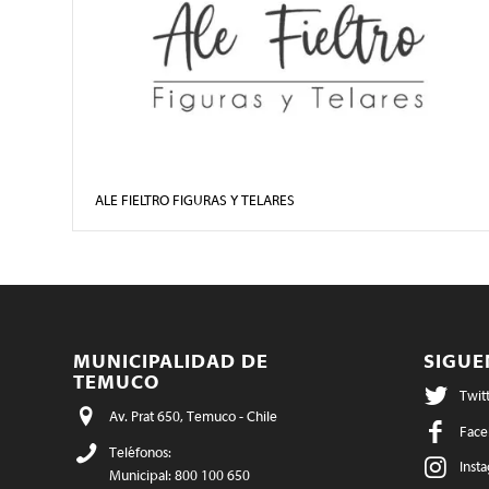
ALE FIELTRO FIGURAS Y TELARES
MUNICIPALIDAD DE
SIGU
TEMUCO
Twit
Av. Prat 650, Temuco - Chile
Face
Teléfonos:
Inst
Municipal: 800 100 650