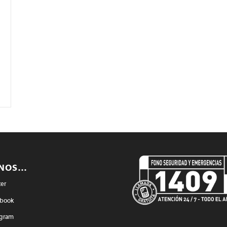
ENOS…
ter
book
agram