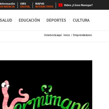
 Información
OIRS
MAPAS
Video ¿Cómo Navegar?
NSPARENCIA
DIGITAL
INTERACTIVOS
SALUD
EDUCACIÓN
DEPORTES
CULTURA
Usted está aquí:
Inicio
/
Emprendedores