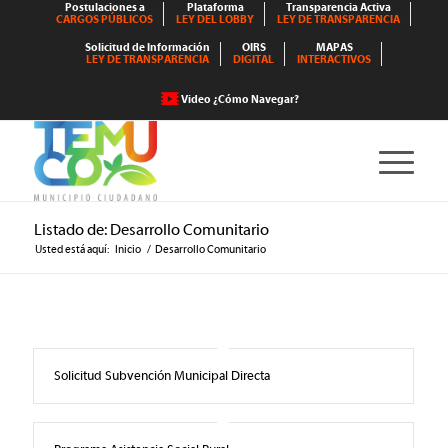
Postulaciones a
Plataforma
Transparencia Activa
CARGOS PÚBLICOS
LEY DEL LOBBY
LEY DE TRANSPARENCIA
Solicitud de Información
OIRS
MAPAS
LEY DE TRANSPARENCIA
DIGITAL
INTERACTIVOS
Video ¿Cómo Navegar?
Listado de: Desarrollo Comunitario
Usted está aquí:
Inicio
/
Desarrollo Comunitario
Solicitud Subvención Municipal Directa