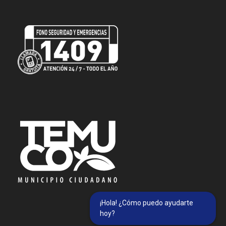
¡Hola! ¿Cómo puedo ayudarte
hoy?