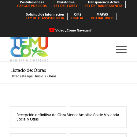
Postulaciones a
Plataforma
Transparencia Activa
CARGOS PÚBLICOS
LEY DEL LOBBY
LEY DE TRANSPARENCIA
Solicitud de Información
OIRS
MAPAS
LEY DE TRANSPARENCIA
DIGITAL
INTERACTIVOS
Video ¿Cómo Navegar?
Listado de: Obras
Usted está aquí:
Inicio
/
Obras
Recepción definitiva de Obra Menor Ampliación de Vivienda
Social y Otras