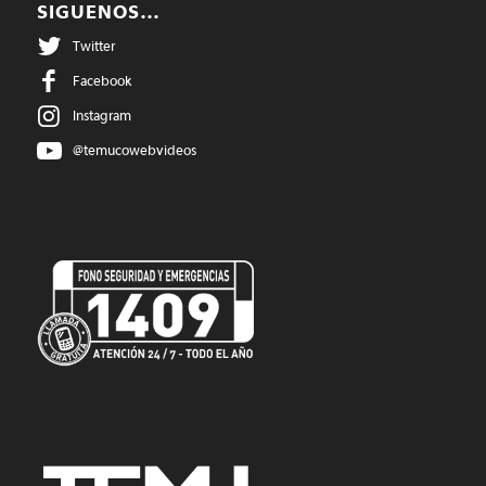
SIGUENOS…
Twitter
Facebook
Instagram
@temucowebvideos