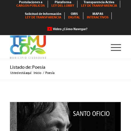
Postulaciones a
Plataforma
Transparencia Activa
CARGOS PÚBLICOS
LEY DEL LOBBY
LEY DE TRANSPARENCIA
Solicitud de Información
OIRS
MAPAS
LEY DE TRANSPARENCIA
DIGITAL
INTERACTIVOS
Video ¿Cómo Navegar?
Listado de: Poesía
Usted está aquí:
Inicio
/
Poesía